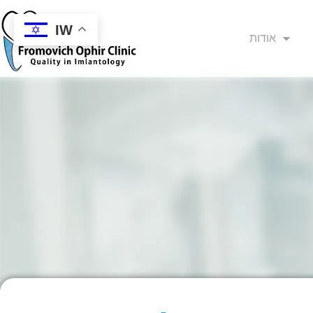
IW
אודות