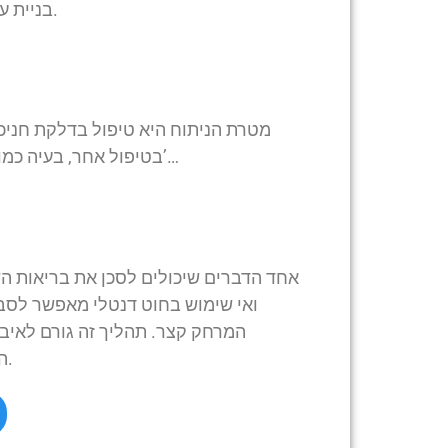
בניית עצם מודרכת היא למעשה השתלת עצם (או תחליפי עצם).
מטרת הניתוח היא טיפול בדלקת חניכי
בטיפול אחר, בעיה כמו שורש שן חשוף, “כיסים”, מנגנון אחיזה פגוע של השן וכו’…
אחד הדברים שיכולים לסכן את בריאות השי
ואי שימוש בחוט דנטלי מאפשר לסבי
המרחק קצר. תהליך זה גורם לאיב
החניכיים והעצם. הנסיגה יכולה להיות מקומית או נרחבת.